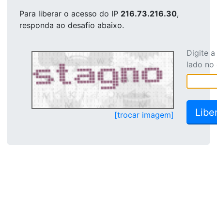
Para liberar o acesso
do IP
216.73.216.30
,
responda ao desafio abaixo.
Digite 
lado no
[trocar imagem]