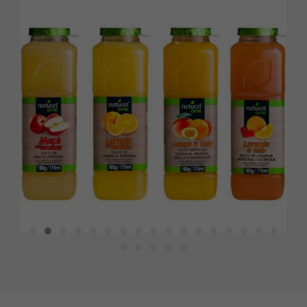
Necessário
Esses cookies
não são
opcionais. São
necessários
para o
funcionamento
do site.
Estatísticas
Para que
possamos