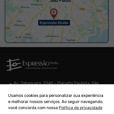
Av. Jabaquara, 2940 - Planalto Paulista, São
Paulo - SP, 04046-500, Brasil
Usamos cookies para personalizar sua experiência
(11) 5583-1476
e melhorar nossos serviços. Ao seguir navegando,
você concorda com nossa
Política de privacidade
kenchu@expressaostudio.com.br