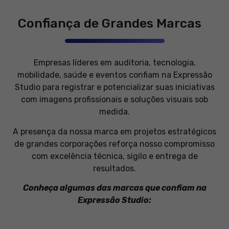
melhorar a
funcionalidade
Confiança de Grandes Marcas
e a estrutura
do site, com
base em
como o site é
usado.
Empresas líderes em auditoria, tecnologia,
mobilidade, saúde e eventos confiam na Expressão
Studio para registrar e potencializar suas iniciativas
Experiência
com imagens profissionais e soluções visuais sob
Para que o
medida.
nosso site
funcione o
A presença da nossa marca em projetos estratégicos
melhor
de grandes corporações reforça nosso compromisso
possível
durante a sua
com excelência técnica, sigilo e entrega de
visita. Se você
resultados.
recusar esses
cookies,
Conheça algumas das marcas que confiam na
algumas
Expressão Studio:
funcionalidades
desaparecerão
do site.