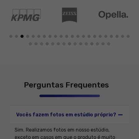
Marketing
Ao compartilhar
seus interesses
e
comportamento
ao visitar nosso
site, você
aumenta a
chance de ver
conteúdo e
ofertas
personalizadas.
Perguntas Frequentes
Vocês fazem fotos em estúdio próprio?
Sim. Realizamos fotos em nosso estúdio,
exceto em casos em que o produto é muito